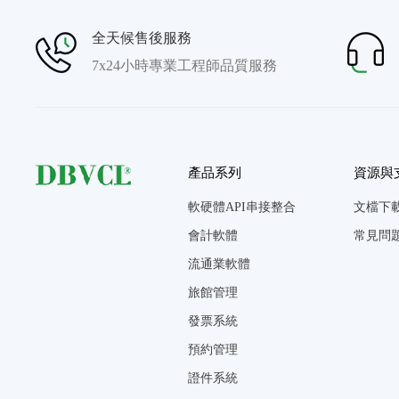
全天候售後服務
7x24小時專業工程師品質服務
產品系列
資源與
軟硬體API串接整合
文檔下
會計軟體
常見問
流通業軟體
旅館管理
發票系統
預約管理
證件系統