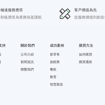
極速服務應答
客戶價值為先
秒級應答為業務保駕護航
從服務價值到創造
支持
關於我們
成功案例
購買方法
載
公司介紹
新零售
如何購買
題
新聞資訊
旅館業
購買通路
聯繫我們
餐飲
教育
智慧製造