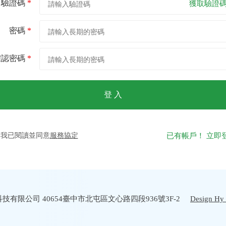
驗證碼
*
獲取驗證
密碼
*
確認密碼
*
登 入
我已閱讀並同意
服務協定
已有帳戶！ 立即
技有限公司 40654臺中市北屯區文心路四段936號3F-2
Design Hy