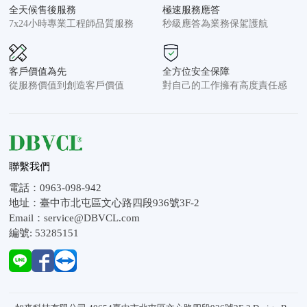
全天候售後服務
極速服務應答
7x24小時專業工程師品質服務
秒級應答為業務保駕護航
客戶價值為先
全方位安全保障
從服務價值到創造客戶價值
對自己的工作擁有高度責任感
聯繫我們
電話：0963-098-942

地址：臺中市北屯區文心路四段936號3F-2

Email：service@DBVCL.com
編號: 53285151