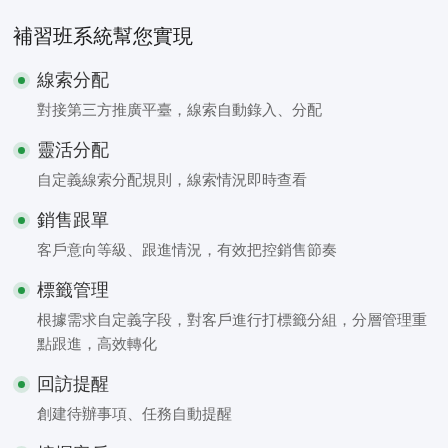
補習班系統幫您實現
線索分配
對接第三方推廣平臺，線索自動錄入、分配
靈活分配
自定義線索分配規則，線索情況即時查看
銷售跟單
客戶意向等級、跟進情況，有效把控銷售節奏
標籤管理
根據需求自定義字段，對客戶進行打標籤分組，分層管理重
點跟進，高效轉化
回訪提醒
創建待辦事項、任務自動提醒