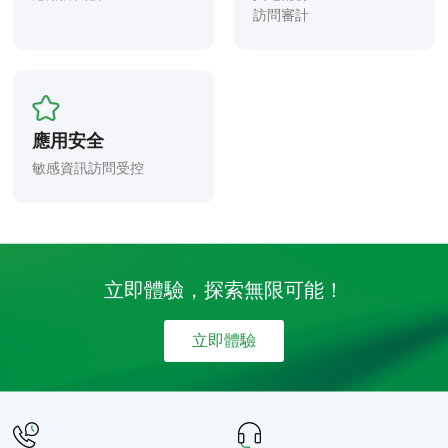
訪問審計
應用安全
敏感資訊訪問受控
立即體驗，探索無限可能！
立即體驗