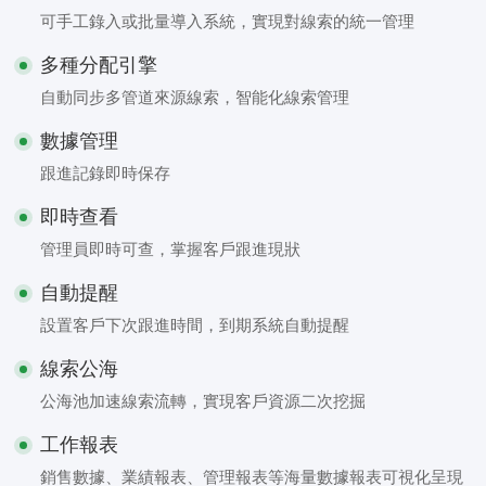
可手工錄入或批量導入系統，實現對線索的統一管理
多種分配引擎
自動同步多管道來源線索，智能化線索管理
數據管理
跟進記錄即時保存
即時查看
管理員即時可查，掌握客戶跟進現狀
自動提醒
設置客戶下次跟進時間，到期系統自動提醒
線索公海
公海池加速線索流轉，實現客戶資源二次挖掘
工作報表
銷售數據、業績報表、管理報表等海量數據報表可視化呈現