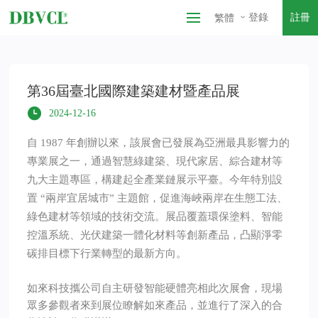
登錄
註冊
繁體
第36屆臺北國際建築建材暨產品展
2024-12-16
自 1987 年創辦以來，該展會已發展為亞洲最具影響力的
專業展之一，通過智慧綠建築、現代家居、綜合建材等
九大主題專區，構建起全產業鏈展示平臺。今年特別設
置 “兩岸宜居城市” 主題館，促進海峽兩岸在生態工法、
綠色建材等領域的技術交流。展品覆蓋環保塗料、智能
控溫系統、光伏建築一體化材料等創新產品，凸顯淨零
碳排目標下行業轉型的最新方向。
如來科技攜公司自主研發智能硬體亮相此次展會，現場
眾多參觀者來到展位瞭解如來產品，並進行了深入的合