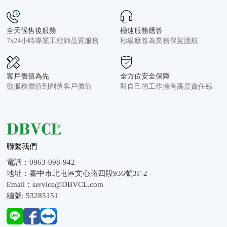
全天候售後服務
極速服務應答
7x24小時專業工程師品質服務
秒級應答為業務保駕護航
客戶價值為先
全方位安全保障
從服務價值到創造客戶價值
對自己的工作擁有高度責任感
聯繫我們
電話：0963-098-942

地址：臺中市北屯區文心路四段936號3F-2

Email：service@DBVCL.com
編號: 53285151